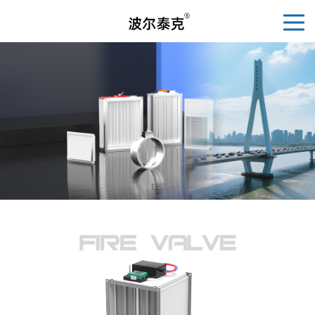
1
/
2