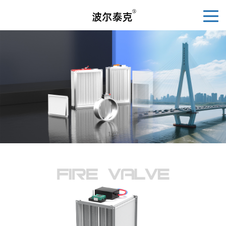
1
/
2