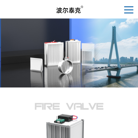
1
/
2